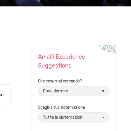
Amalfi Experience
Suggestions
Che cosa stai cercando?
no
Scegli la tua sistemazione