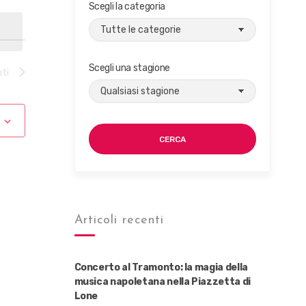
Scegli la categoria
Scegli una stagione
ti
CERCA
Articoli recenti
Concerto al Tramonto: la magia della
musica napoletana nella Piazzetta di
Lone