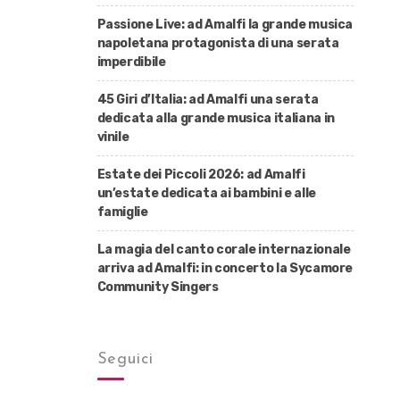
Passione Live: ad Amalfi la grande musica
napoletana protagonista di una serata
imperdibile
45 Giri d’Italia: ad Amalfi una serata
dedicata alla grande musica italiana in
vinile
Estate dei Piccoli 2026: ad Amalfi
un’estate dedicata ai bambini e alle
famiglie
La magia del canto corale internazionale
arriva ad Amalfi: in concerto la Sycamore
Community Singers
Seguici