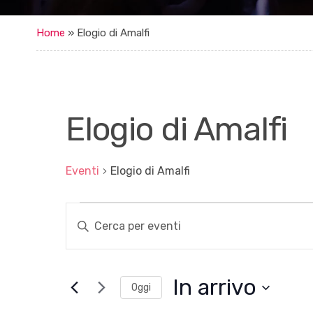
Home
»
Elogio di Amalfi
Elogio di Amalfi
Eventi
Elogio di Amalfi
Eventi
E
I
n
v
s
e
e
r
n
i
In arrivo
Oggi
s
t
c
S
i