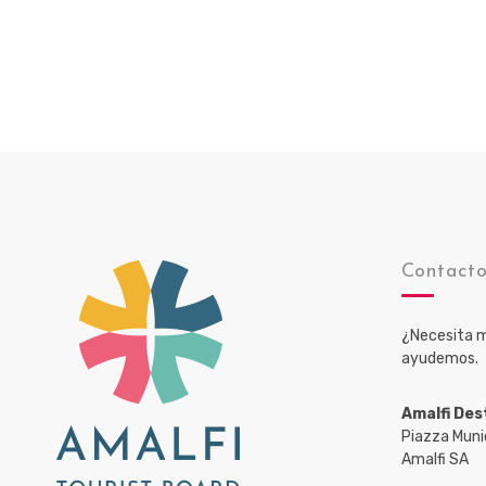
Contact
¿Necesita m
ayudemos.
Amalfi Des
Piazza Muni
Amalfi SA