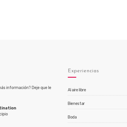
o
Experiencias
ás información? Deje que le
Al aire libre
Bienestar
tination
cipio
Boda