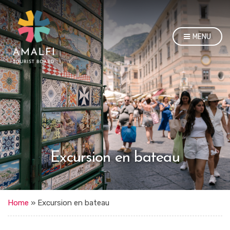
MENU
Excursion en bateau
Home
»
Excursion en bateau