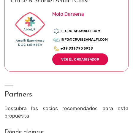
Cruise & Snorkel Amalfi Coast
Molo Darsena
IT.CRUISEAMALFI.COM
INFO@CRUISEAMALFI.COM
+39 331 790 5933
VER EL ORGANIZADOR
Partners
Descubra los socios recomendados para esta
propuesta
Dónde alojarse