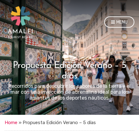
MENU
Propuesta Edición Verano – 5
días
Recorridos para descubrir los sabores de la tierra y el
mar con una inyección de adrenalina ideal para los
amantes de los deportes náuticos.
Home
»
Propuesta Edición Verano – 5 días