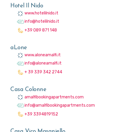
Hotel Il Nido
www.hotelilnido.it
info@hotelilnido.it
+39 089 871 148
aLone
www.aloneamalfi.it
info@aloneamalfi.it
+ 39 339 342 2744
Casa Colonne
amalfibookingapartments.com
info@amalfibookingapartments.com
+39 3394819152
Casa Vico Masaniello