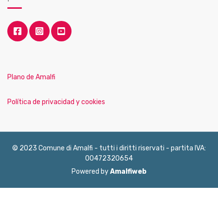
Plano de Amalfi
Política de privacidad y cookies
© 2023 Comune di Amalfi - tutti i diritti riservati - partita IVA:
00472320654
Powered by
Amalfiweb
English
Français
Deutsch
Italiano
Español