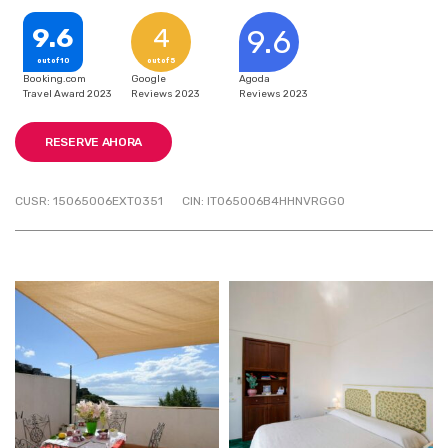
9.6
4
9.6
out of 10
out of 5
Booking.com
Google
Agoda
Travel Award 2023
Reviews 2023
Reviews 2023
RESERVE AHORA
CUSR: 15065006EXT0351
CIN: IT065006B4HHNVRGGO