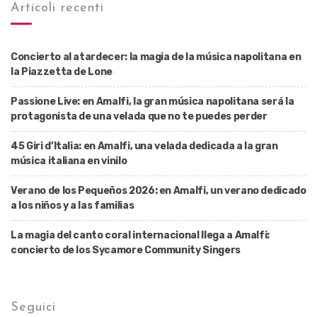
Articoli recenti
Concierto al atardecer: la magia de la música napolitana en
la Piazzetta de Lone
Passione Live: en Amalfi, la gran música napolitana será la
protagonista de una velada que no te puedes perder
45 Giri d’Italia: en Amalfi, una velada dedicada a la gran
música italiana en vinilo
Verano de los Pequeños 2026: en Amalfi, un verano dedicado
a los niños y a las familias
La magia del canto coral internacional llega a Amalfi:
concierto de los Sycamore Community Singers
Seguici