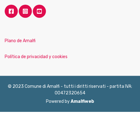
Plano de Amalfi
Política de privacidad y cookies
© 2023 Comune di Amalfi - tutti i diritti riservati - partita IVA:
00472320654
Powered by
Amalfiweb
English
Français
Deutsch
Italiano
Español