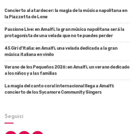
Concierto al atardecer: la magia de la música napolitana en
la Piazzetta de Lone
Passione Live: en Amalfi, la gran música napolitana será la
protagonista de una velada que no te puedes perder
45 Giri d’Italia: en Amalfi, una velada dedicada a la gran
música italiana en vinilo
Verano de los Pequeños 2026: en Amalfi, un verano dedicado
a los niños y a las familias
La magia del canto coral internacional llega a Amalfi:
concierto de los Sycamore Community Singers
Seguici