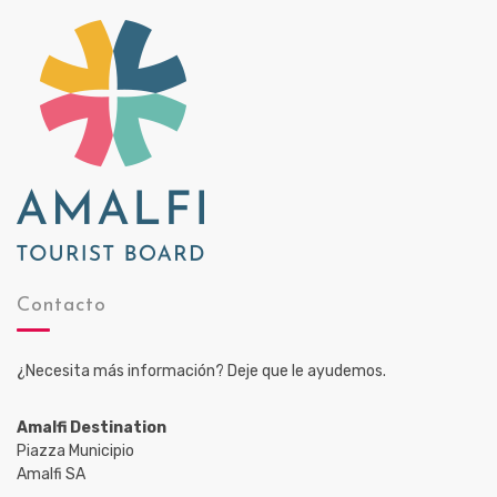
s
t
a
s
d
e
E
v
e
n
Contacto
t
o
¿Necesita más información? Deje que le ayudemos.
s
Amalfi Destination
Piazza Municipio
Amalfi SA