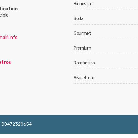
Bienestar
tination
cipio
Boda
Gourmet
alfi.info
Premium
otros
Romántico
Vivir el mar
 IVA: 00472320654