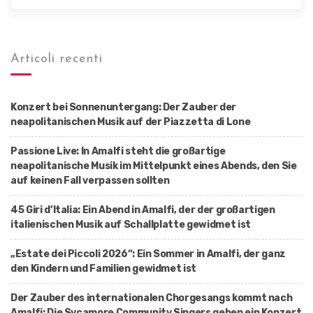
Articoli recenti
Konzert bei Sonnenuntergang: Der Zauber der
neapolitanischen Musik auf der Piazzetta di Lone
Passione Live: In Amalfi steht die großartige
neapolitanische Musik im Mittelpunkt eines Abends, den Sie
auf keinen Fall verpassen sollten
45 Giri d’Italia: Ein Abend in Amalfi, der der großartigen
italienischen Musik auf Schallplatte gewidmet ist
„Estate dei Piccoli 2026“: Ein Sommer in Amalfi, der ganz
den Kindern und Familien gewidmet ist
Der Zauber des internationalen Chorgesangs kommt nach
Amalfi: Die Sycamore Community Singers geben ein Konzert