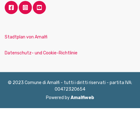
Stadtplan von Amalfi
Datenschutz- und Cookie-Richtlinie
© 2023 Comune di Amalfi - tutti i diritti riservati - partita IVA:
00472320654
Powered by
Amalfiweb
English
Français
Deutsch
Italiano
Español