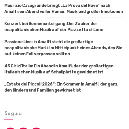
Maurizio Casagrande bringt „La Prova del Nove“ nach
Amalfi: ein Abend voller Humor, Musik und großer Emotionen
Konzert bei Sonnenuntergang: Der Zauber der
neapolitanischen Musik auf der Piazzetta di Lone
Passione Live: In Amalfi steht die großartige
neapolitanische Musik im Mittelpunkt eines Abends, den Sie
auf keinen Fall verpassen sollten
45 Giri d’Italia: Ein Abend in Amalfi, der der großartigen
italienischen Musik auf Schallplatte gewidmet ist
„Estate dei Piccoli 2026“: Ein Sommer in Amalfi, der ganz
den Kindern und Familien gewidmet ist
Seguici