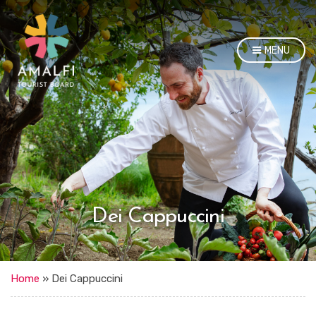
MENU
Dei Cappuccini
Home
»
Dei Cappuccini