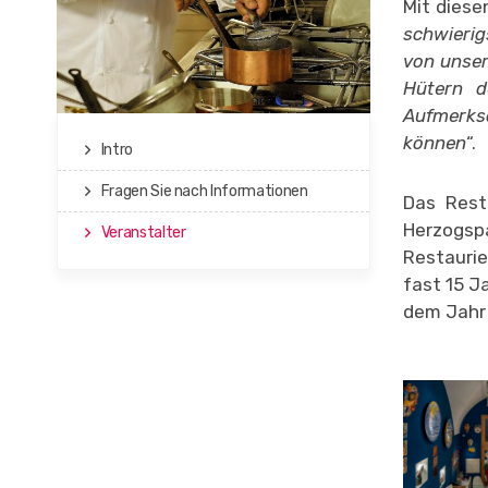
Mit diese
schwierig
von unser
Hütern d
Aufmerks
können
“.
Intro
Fragen Sie nach Informationen
Das Rest
Herzogsp
Veranstalter
Restaurie
fast 15 J
dem Jahr