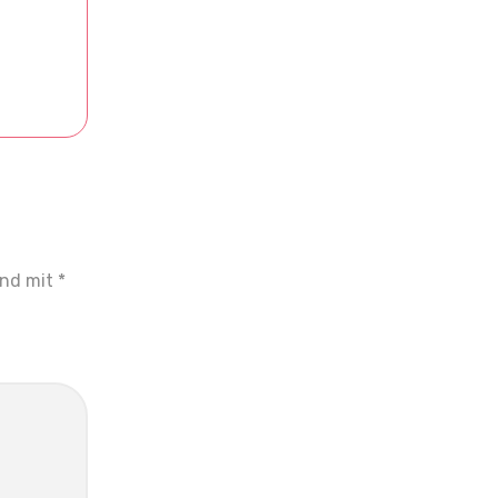
ind mit
*