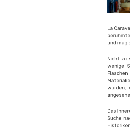
La Carave
berühmtes
und magi
Nicht zu 
wenige S
Flaschen
Materiali
wurden, 
angesehe
Das Inner
Suche nac
Historike