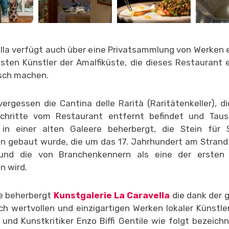
lla verfügt auch über eine Privatsammlung von Werken e
ten Künstler der Amalfiküste, die dieses Restaurant e
sch machen.
vergessen die Cantina delle Rarità (Raritätenkeller), di
chritte vom Restaurant entfernt befindet und Tau
 in einer alten Galeere beherbergt, die Stein für 
en gebaut wurde, die um das 17. Jahrhundert am Stran
und die von Branchenkennern als eine der ersten i
n wird.
e beherbergt
Kunstgalerie La Caravella
die dank der 
h wertvollen und einzigartigen Werken lokaler Künstl
r und Kunstkritiker Enzo Biffi Gentile wie folgt bezeich