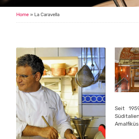
Home
»
La Caravella
Seit 195
Süditali
Amalfiküs