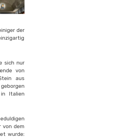
iniger der
inzigartig
e sich nur
sende von
Stein aus
d geborgen
n Italien
geduldigen
er von dem
net wurde: