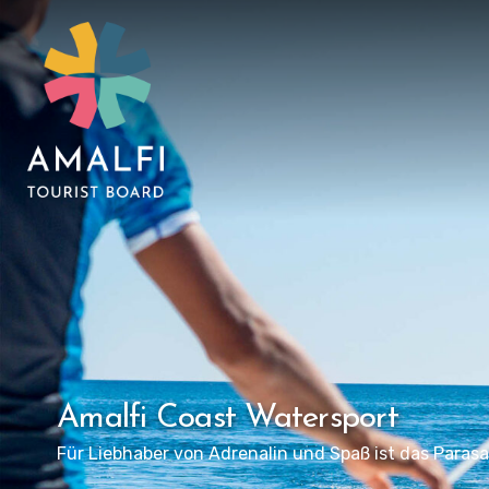
Amalfi Coast Watersport
Für Liebhaber von Adrenalin und Spaß ist das Parasai