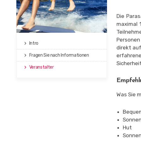
Die Paras
maximal 1
Teilnehme
Personen 
Intro
direkt au
erfahren
Fragen Sie nach Informationen
Sicherhei
Veranstalter
Empfehl
Was Sie m
Bequem
Sonne
Hut
Sonnenb