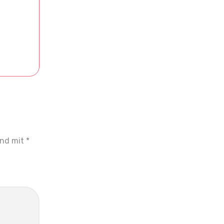
ind mit
*