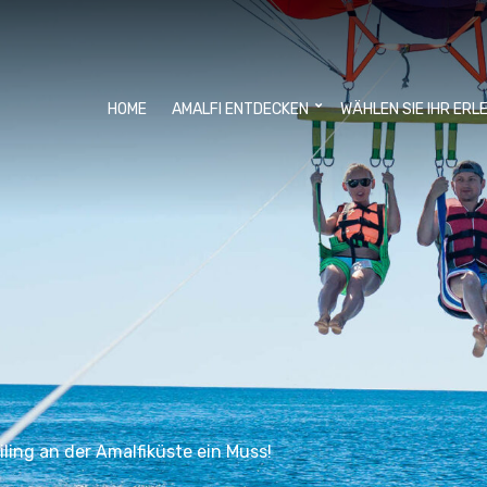
HOME
AMALFI ENTDECKEN
WÄHLEN SIE IHR ERL
ling an der Amalfiküste ein Muss!