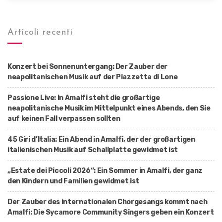
Articoli recenti
Konzert bei Sonnenuntergang: Der Zauber der
neapolitanischen Musik auf der Piazzetta di Lone
Passione Live: In Amalfi steht die großartige
neapolitanische Musik im Mittelpunkt eines Abends, den Sie
auf keinen Fall verpassen sollten
45 Giri d’Italia: Ein Abend in Amalfi, der der großartigen
italienischen Musik auf Schallplatte gewidmet ist
„Estate dei Piccoli 2026“: Ein Sommer in Amalfi, der ganz
den Kindern und Familien gewidmet ist
Der Zauber des internationalen Chorgesangs kommt nach
Amalfi: Die Sycamore Community Singers geben ein Konzert