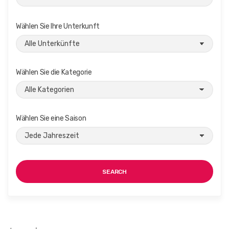
i
g
Wählen Sie Ihre Unterkunft
a
t
i
Wählen Sie die Kategorie
o
n
Wählen Sie eine Saison
SEARCH