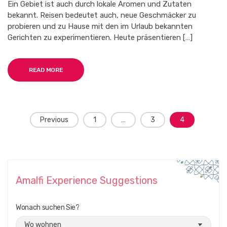
Ein Gebiet ist auch durch lokale Aromen und Zutaten
bekannt. Reisen bedeutet auch, neue Geschmäcker zu
probieren und zu Hause mit den im Urlaub bekannten
Gerichten zu experimentieren. Heute präsentieren […]
READ MORE
P
Previous
1
…
3
4
o
s
t
s
Amalfi Experience Suggestions
n
a
Wonach suchen Sie?
v