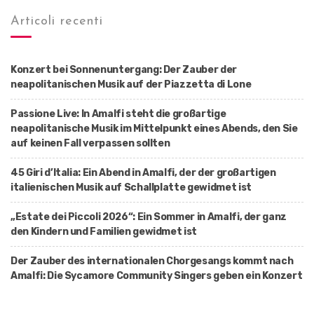
Articoli recenti
Konzert bei Sonnenuntergang: Der Zauber der
neapolitanischen Musik auf der Piazzetta di Lone
Passione Live: In Amalfi steht die großartige
neapolitanische Musik im Mittelpunkt eines Abends, den Sie
auf keinen Fall verpassen sollten
45 Giri d’Italia: Ein Abend in Amalfi, der der großartigen
italienischen Musik auf Schallplatte gewidmet ist
„Estate dei Piccoli 2026“: Ein Sommer in Amalfi, der ganz
den Kindern und Familien gewidmet ist
Der Zauber des internationalen Chorgesangs kommt nach
Amalfi: Die Sycamore Community Singers geben ein Konzert