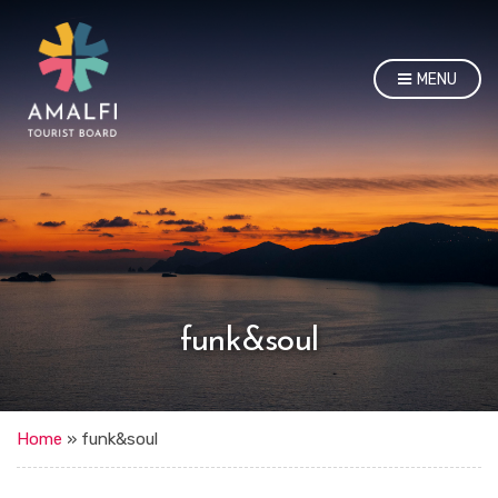
MENU
funk&soul
Home
»
funk&soul