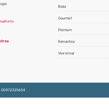
cipio
Boda
Gourmet
alfi.info
Premium
otros
Romántico
Vivir el mar
 IVA: 00472320654
English
Français
Deutsch
Italiano
Españ