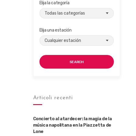
Elija la categoría
Elija una estación
SEARCH
Articoli recenti
Concierto al atardecer: la magia de la
música napolitana en la Piazzetta de
Lone