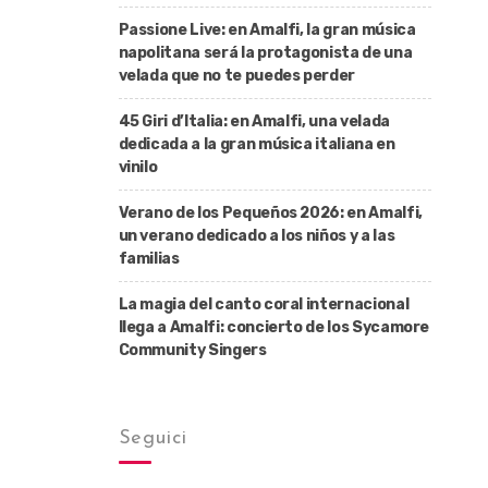
Passione Live: en Amalfi, la gran música
napolitana será la protagonista de una
velada que no te puedes perder
45 Giri d’Italia: en Amalfi, una velada
dedicada a la gran música italiana en
vinilo
Verano de los Pequeños 2026: en Amalfi,
un verano dedicado a los niños y a las
familias
La magia del canto coral internacional
llega a Amalfi: concierto de los Sycamore
Community Singers
Seguici