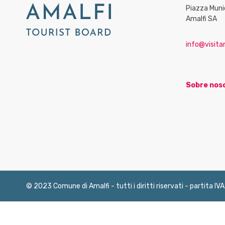
Piazza Muni
Amalfi SA
info@visitam
Sobre nos
© 2023 Comune di Amalfi - tutti i diritti riservati - partita