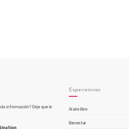
o
Experiencias
ás información? Deje que le
Al aire libre
Bienestar
tination