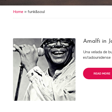
Home
»
funk&soul
Amalfi in J
Una velada de bu
estadounidense c
READ MORE