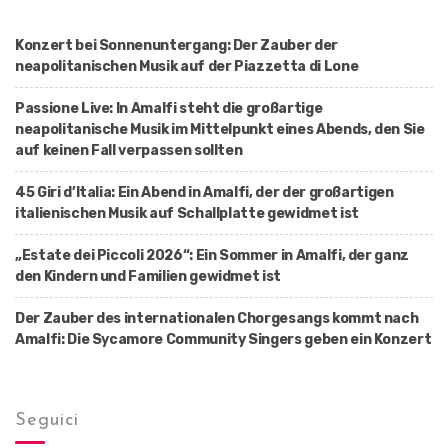
Konzert bei Sonnenuntergang: Der Zauber der
neapolitanischen Musik auf der Piazzetta di Lone
Passione Live: In Amalfi steht die großartige
neapolitanische Musik im Mittelpunkt eines Abends, den Sie
auf keinen Fall verpassen sollten
45 Giri d’Italia: Ein Abend in Amalfi, der der großartigen
italienischen Musik auf Schallplatte gewidmet ist
„Estate dei Piccoli 2026“: Ein Sommer in Amalfi, der ganz
den Kindern und Familien gewidmet ist
Der Zauber des internationalen Chorgesangs kommt nach
Amalfi: Die Sycamore Community Singers geben ein Konzert
Seguici