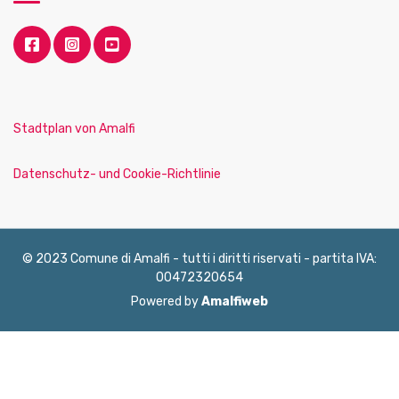
Stadtplan von Amalfi
Datenschutz- und Cookie-Richtlinie
© 2023 Comune di Amalfi - tutti i diritti riservati - partita IVA:
00472320654
Powered by
Amalfiweb
English
Français
Deutsch
Italiano
Español