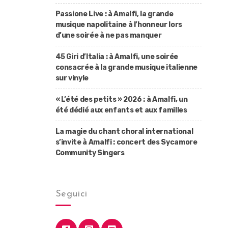
Passione Live : à Amalfi, la grande
musique napolitaine à l’honneur lors
d’une soirée à ne pas manquer
45 Giri d’Italia : à Amalfi, une soirée
consacrée à la grande musique italienne
sur vinyle
« L’été des petits » 2026 : à Amalfi, un
été dédié aux enfants et aux familles
La magie du chant choral international
s’invite à Amalfi : concert des Sycamore
Community Singers
Seguici