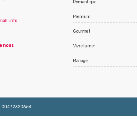
Romantique
Premium
alfi.info
Gourmet
e nous
Vivre la mer
Mariage
 IVA: 00472320654
English
Français
Deutsch
Italiano
Españ