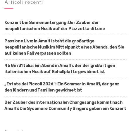
Articoli recenti
Konzert bei Sonnenuntergang: Der Zauber der
neapolitanischen Musik auf der Piazzetta di Lone
Passione Live: In Amalfi steht die großartige
neapolitanische Musik im Mittelpunkt eines Abends, den Sie
auf keinen Fall verpassen sollten
45 Giri d’Italia: Ein Abend in Amalfi, der der großartigen
italienischen Musik auf Schallplatte gewidmet ist
„Estate dei Piccoli 2026“: Ein Sommer in Amalfi, der ganz
den Kindern und Familien gewidmet ist
Der Zauber des internationalen Chorgesangs kommt nach
Amalfi: Die Sycamore Community Singers geben ein Konzert