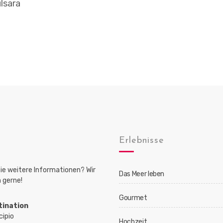
lsara
Erlebnisse
ie weitere Informationen? Wir
Das Meer leben
 gerne!
Gourmet
tination
cipio
Hochzeit