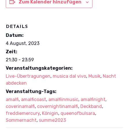
Zum Kalender hinzufügen
DETAILS
Datum:
4 August, 2023
Zeit:
21:30 - 23:59
Veranstaltungskategorien:
Live-Übertragungen
,
musica dal vivo
,
Musik
,
Nacht
abdecken
Veranstaltung-Tags:
amalfi
,
amalficoast
,
amalfiinmusic
,
amalfinight
,
coverinamalfi
,
covernightinamalfi
,
Deckband
,
freddiemercury
,
Königin
,
queenofbulsara
,
Sommernacht
,
summe2023