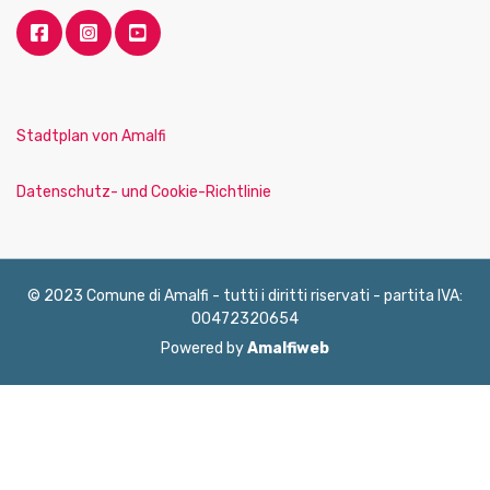
Stadtplan von Amalfi
Datenschutz- und Cookie-Richtlinie
© 2023 Comune di Amalfi - tutti i diritti riservati - partita IVA:
00472320654
Powered by
Amalfiweb
English
Français
Deutsch
Italiano
Español