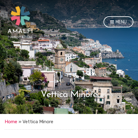
MENU
Vettica Minore
Home
»
Vettica Minore