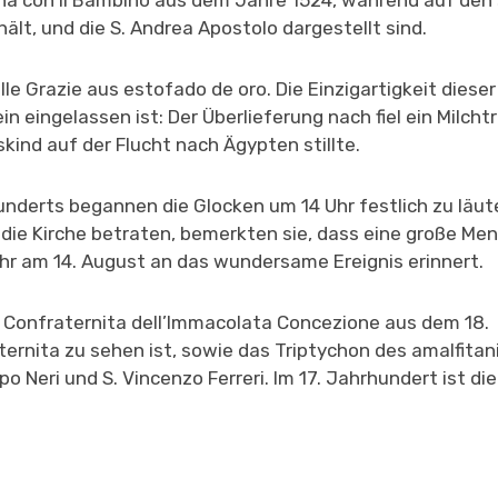
onna con il Bambino aus dem Jahre 1524, während auf den 
ält, und die S. Andrea Apostolo dargestellt sind.
e Grazie aus estofado de oro. Die Einzigartigkeit diese
tein eingelassen ist: Der Überlieferung nach fiel ein Milch
kind auf der Flucht nach Ägypten stillte.
nderts begannen die Glocken um 14 Uhr festlich zu läut
e die Kirche betraten, bemerkten sie, dass eine große Me
ahr am 14. August an das wundersame Ereignis erinnert.
r Confraternita dell’Immacolata Concezione aus dem 18.
ernita zu sehen ist, sowie das Triptychon des amalfita
o Neri und S. Vincenzo Ferreri. Im 17. Jahrhundert ist die