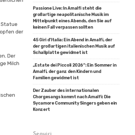
seitlichen
Passione Live: In Amalfi steht die
großartige neapolitanische Musik im
Mittelpunkt eines Abends, den Sie auf
r Statue
keinen Fall verpassen sollten
tropfen der
45 Giri d’Italia: Ein Abend in Amalfi, der
der großartigen italienischen Musik auf
Schallplatte gewidmet ist
en. Der
nge Milch
„Estate dei Piccoli 2026“: Ein Sommer in
Amalfi, der ganz den Kindern und
Familien gewidmet ist
Der Zauber des internationalen
nischen
Chorgesangs kommt nach Amalfi: Die
Sycamore Community Singers geben ein
Konzert
Seguici