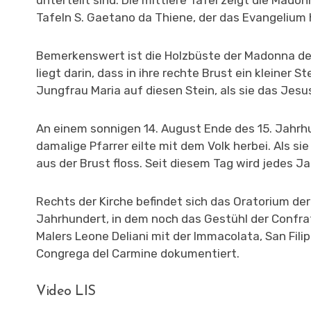
unterteilt sind: Die mittlere Tafel zeigt die Mad
Tafeln S. Gaetano da Thiene, der das Evangelium h
Bemerkenswert ist die Holzbüste der Madonna dell
liegt darin, dass in ihre rechte Brust ein kleiner S
Jungfrau Maria auf diesen Stein, als sie das Jesus
An einem sonnigen 14. August Ende des 15. Jahrhu
damalige Pfarrer eilte mit dem Volk herbei. Als si
aus der Brust floss. Seit diesem Tag wird jedes J
Rechts der Kirche befindet sich das Oratorium de
Jahrhundert, in dem noch das Gestühl der Confrat
Malers Leone Deliani mit der Immacolata, San Filipp
Congrega del Carmine dokumentiert.
Video LIS