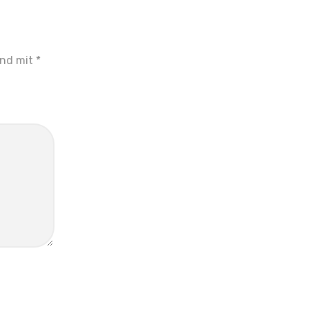
ind mit
*