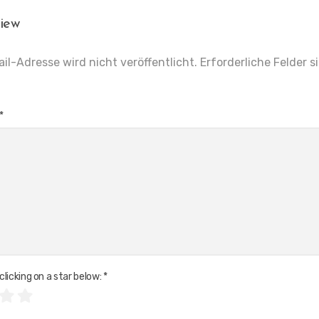
iew
il-Adresse wird nicht veröffentlicht.
Erforderliche Felder s
*
clicking on a star below:
*