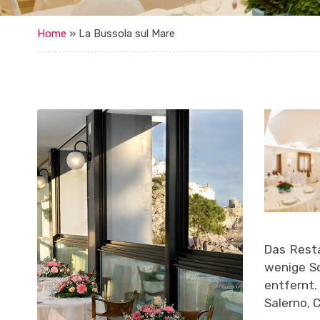
Home
»
La Bussola sul Mare
Das Resta
wenige S
entfernt.
Salerno, 