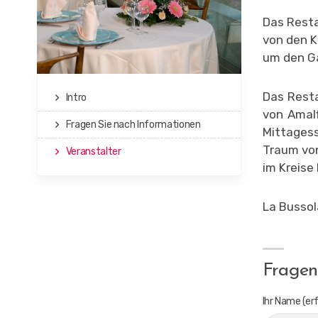
Das Resta
von den K
um den G
Das Resta
Intro
von Amalf
Fragen Sie nach Informationen
Mittages
Traum von
Veranstalter
im Kreise 
La Bussol
Fragen
Ihr Name (erf