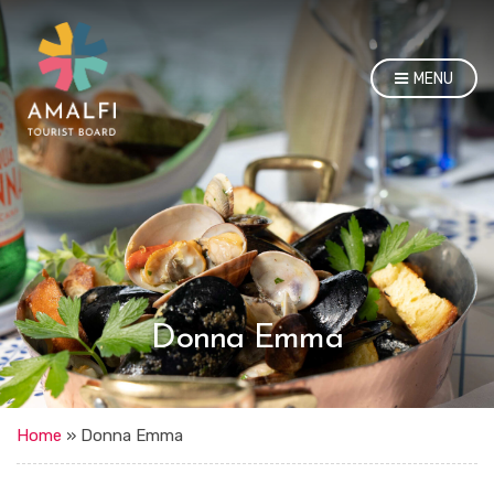
MENU
Donna Emma
Home
»
Donna Emma