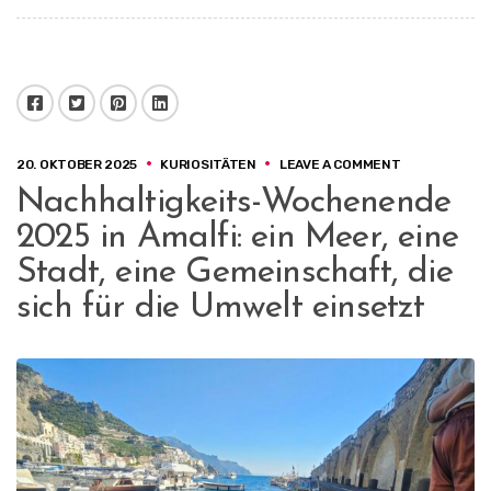
Facebook
Twitter
Pinterest
LinkedIn
ON
20. OKTOBER 2025
KURIOSITÄTEN
LEAVE A COMMENT
NACHHALTIGK
Nachhaltigkeits-Wochenende
WOCHENENDE
2025
2025 in Amalfi: ein Meer, eine
IN
AMALFI:
Stadt, eine Gemeinschaft, die
EIN
sich für die Umwelt einsetzt
MEER,
EINE
STADT,
EINE
GEMEINSCHAF
DIE
SICH
FÜR
DIE
UMWELT