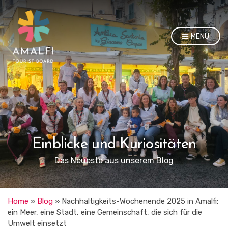
MENU
Einblicke und Kuriositäten
Das Neueste aus unserem Blog
Home
»
Blog
»
Nachhaltigkeits-Wochenende 2025 in Amalfi:
ein Meer, eine Stadt, eine Gemeinschaft, die sich für die
Umwelt einsetzt