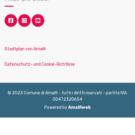
Stadtplan von Amalfi
Datenschutz- und Cookie-Richtlinie
© 2023 Comune di Amalfi - tutti i diritti riservati - partita IVA:
00472320654
Powered by
Amalfiweb
English
Français
Deutsch
Italiano
Español