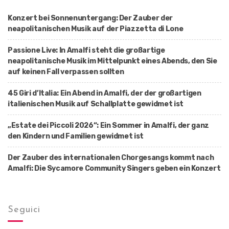
a
Konzert bei Sonnenuntergang: Der Zauber der
t
neapolitanischen Musik auf der Piazzetta di Lone
i
Passione Live: In Amalfi steht die großartige
o
neapolitanische Musik im Mittelpunkt eines Abends, den Sie
n
auf keinen Fall verpassen sollten
45 Giri d’Italia: Ein Abend in Amalfi, der der großartigen
italienischen Musik auf Schallplatte gewidmet ist
„Estate dei Piccoli 2026“: Ein Sommer in Amalfi, der ganz
den Kindern und Familien gewidmet ist
Der Zauber des internationalen Chorgesangs kommt nach
Amalfi: Die Sycamore Community Singers geben ein Konzert
Seguici