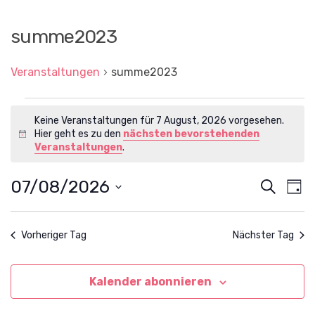
summe2023
Veranstaltungen
summe2023
Veranstaltungen
Keine Veranstaltungen für 7 August, 2026 vorgesehen.
für
Hier geht es zu den
nächsten bevorstehenden
H
7
Veranstaltungen
.
i
August,
n
w
07/08/2026
V
V
S
2026
T
e
u
e
e
D
i
a
c
a
r
s
g
r
t
h
a
Vorheriger Tag
Nächster Tag
u
a
e
n
m
n
w
s
ä
Kalender abonnieren
s
t
h
l
a
t
e