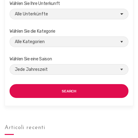
d
Wählen Sie Ihre Unterkunft
g
A
a
n
t
i
s
Wählen Sie die Kategorie
o
i
n
c
h
Wählen Sie eine Saison
t
e
n
,
SEARCH
N
a
v
i
Articoli recenti
g