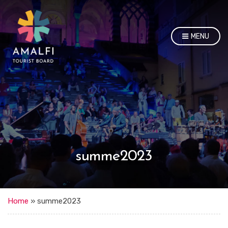
MENU
summe2023
Home
»
summe2023