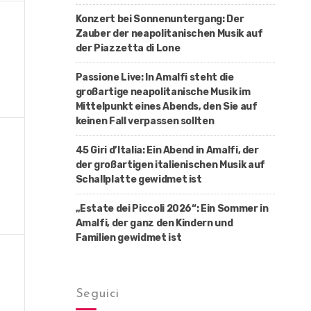
Konzert bei Sonnenuntergang: Der
Zauber der neapolitanischen Musik auf
der Piazzetta di Lone
Passione Live: In Amalfi steht die
großartige neapolitanische Musik im
Mittelpunkt eines Abends, den Sie auf
keinen Fall verpassen sollten
45 Giri d’Italia: Ein Abend in Amalfi, der
der großartigen italienischen Musik auf
Schallplatte gewidmet ist
„Estate dei Piccoli 2026“: Ein Sommer in
Amalfi, der ganz den Kindern und
Familien gewidmet ist
Seguici