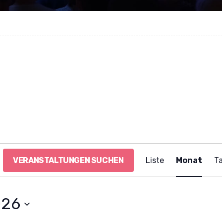
V
VERANSTALTUNGEN SUCHEN
Liste
Monat
T
e
r
a
n
026
s
t