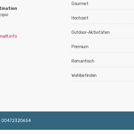
Gourmet
tination
cipio
Hochzeit
Outdoor-Aktivitäten
alfi.info
Premium
Romantisch
Wohlbefinden
 IVA: 00472320654