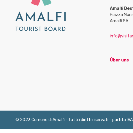
Amalfi Des
Piazza Muni
Amalfi SA
info@visitam
Über uns
© 2023 Comune di Amalfi - tutti i diritti riservati - partita