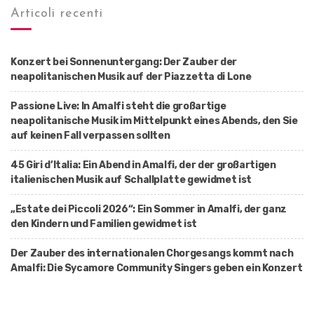
Articoli recenti
Konzert bei Sonnenuntergang: Der Zauber der
neapolitanischen Musik auf der Piazzetta di Lone
Passione Live: In Amalfi steht die großartige
neapolitanische Musik im Mittelpunkt eines Abends, den Sie
auf keinen Fall verpassen sollten
45 Giri d’Italia: Ein Abend in Amalfi, der der großartigen
italienischen Musik auf Schallplatte gewidmet ist
„Estate dei Piccoli 2026“: Ein Sommer in Amalfi, der ganz
den Kindern und Familien gewidmet ist
Der Zauber des internationalen Chorgesangs kommt nach
Amalfi: Die Sycamore Community Singers geben ein Konzert