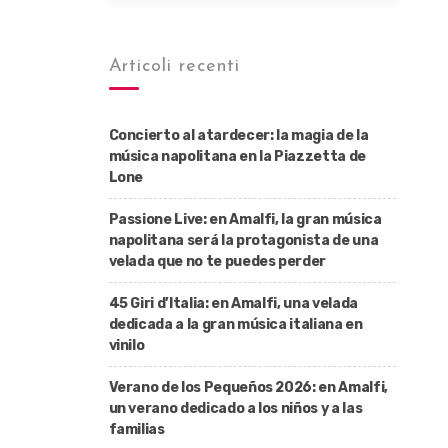
Articoli recenti
Concierto al atardecer: la magia de la
música napolitana en la Piazzetta de
Lone
Passione Live: en Amalfi, la gran música
napolitana será la protagonista de una
velada que no te puedes perder
45 Giri d’Italia: en Amalfi, una velada
dedicada a la gran música italiana en
vinilo
Verano de los Pequeños 2026: en Amalfi,
un verano dedicado a los niños y a las
familias