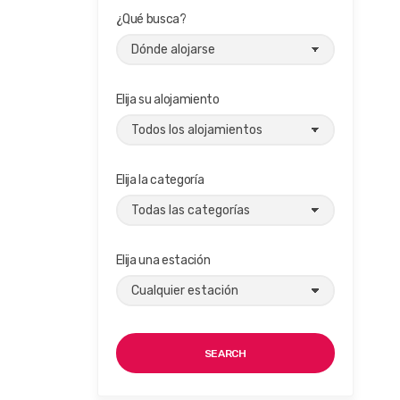
¿Qué busca?
Elija su alojamiento
Elija la categoría
Elija una estación
SEARCH