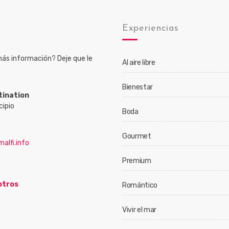
o
Experiencias
ás información? Deje que le
Al aire libre
Bienestar
tination
cipio
Boda
Gourmet
alfi.info
Premium
otros
Romántico
Vivir el mar