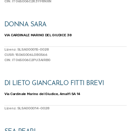
CIN: IT065006C2K3YF8NXN
DONNA SARA
VIA CARDINALE MARINO DEL GIUDICE 38
Lizenz: SLSA000015-0028
CUSR: 15065006LOB0566
CIN: IT065006C2PU3AIRBG
DI LIETO GIANCARLO FITTI BREVI
Via Cardinale Marino del Giudice, Amalfi SA 14
Lizenz: SLSA000014-0028