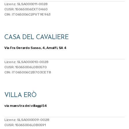
Lizenz: SLSA000011-0028
CUSR: 15065006EXT0460
CIN: IT065006C2PVT9E963
CASA DEL CAVALIERE
Via Fra Gerardo Sasso, 4, Amalfi, SA 4
Lizenz: SLSA000010-0028
CUSR: 15065006LOB0570
CIN: IT065006C2B7O3CET8
VILLA ERÒ
via maestra dei villaggi 54
Lizenz: SLSA000009-0028
CUSR: 15065006LOB0591