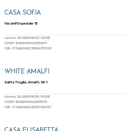
CASA SOFIA
Via dell'Ospedale 13
Lizenz: SLSA000002-0028
CUSR: 15065006LOB0691
CIN: IT065006C2D84FPZUX
WHITE AMALFI
Salita Truglio, Amalfi, SA 1
Lizenz: SLSA000005-0028
CUSR: 15065006LOB0575
CIN: IT065006C2XDEYRUX7
CASA ELISABETTA