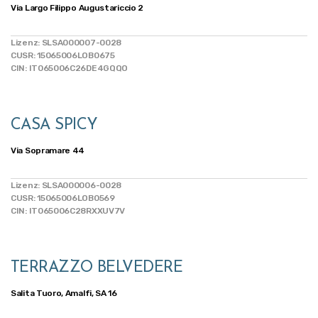
Via Largo Filippo Augustariccio 2
Lizenz: SLSA000007-0028
CUSR: 15065006LOB0675
CIN: IT065006C26DE4GQQO
CASA SPICY
Via Sopramare 44
Lizenz: SLSA000006-0028
CUSR: 15065006LOB0569
CIN: IT065006C28RXXUV7V
TERRAZZO BELVEDERE
Salita Tuoro, Amalfi, SA 16