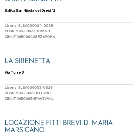
Salita San Nicola dei Greci 12
Lizenz: SLSA000004-0028
CUSR: 15065006LOB0598
CIN: IT065006C2GE36POHW
LA SIRENETTA
Via Torre 3
Lizenz: SLSA000003-0028
CUSR: 15065006EXT0280
CIN: IT065006B4RAVZVVKL
LOCAZIONE FITTI BREVI DI MARIA
MARSICANO