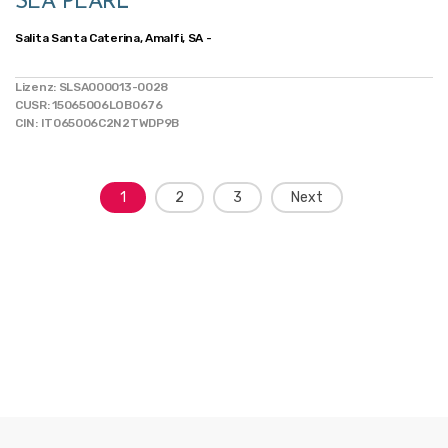
SEA PEARL
Salita Santa Caterina, Amalfi, SA -
Lizenz: SLSA000013-0028
CUSR: 15065006LOB0676
CIN: IT065006C2N2TWDP9B
Posts
1
2
3
Next
navigation