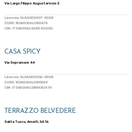
Via Largo Filippo Augustariccio 2
Licencia: SLSA000007-0028
CUSR: 15065006LOB0675
CIN: IT065006C26DE4GQQO
CASA SPICY
Via Sopramare 44
Licencia: SLSA000006-0028
CUSR: 15065006LOB0569
CIN: IT065006C28RXXUV7V
TERRAZZO BELVEDERE
Salita Tuoro, Amalfi, SA 16