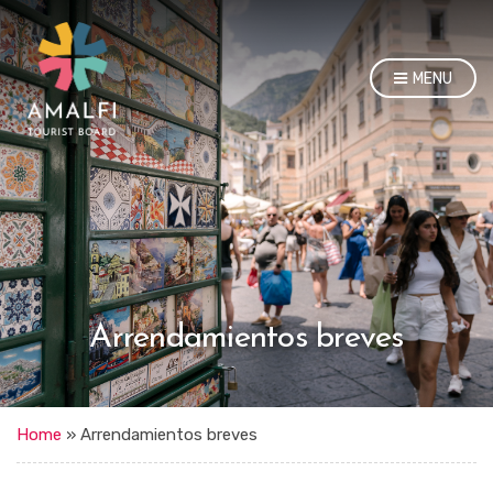
MENU
Arrendamientos breves
Home
»
Arrendamientos breves