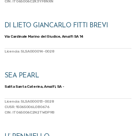
CIN: IT065006C2K3YF8NXN
DI LIETO GIANCARLO FITTI BREVI
Via Cardinale Marino del Giudice, Amalfi SA 14
Licencia: SLSA000014-0028
SEA PEARL
Salita Santa Caterina, Amalfi, SA -
Licencia: SLSA000013-0028
CUSR: 15065006LOB0676
CIN: IT065006C2N2TWDP9B