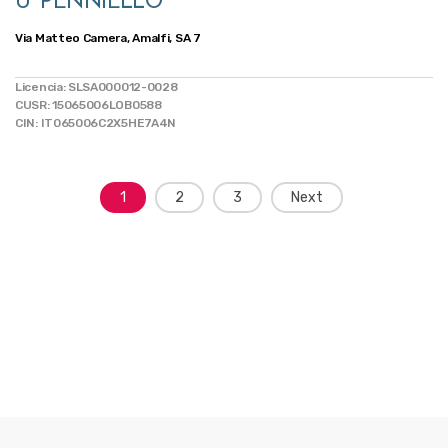
U’ PENNIELLO
Via Matteo Camera, Amalfi, SA 7
Licencia: SLSA000012-0028
CUSR: 15065006LOB0588
CIN: IT065006C2X5HE7A4N
Posts
1
2
3
Next
navigation