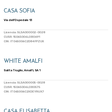
CASA SOFIA
Via dell'Ospedale 13
Licencia: SLSA000002-0028
CUSR: 15065006LOB0691
CIN: IT065006C2D84FPZUX
WHITE AMALFI
Salita Truglio, Amalfi, SA 1
Licencia: SLSA000005-0028
CUSR: 15065006LOB0575
CIN: IT065006C2XDEYRUX7
CASA ELISABETTA