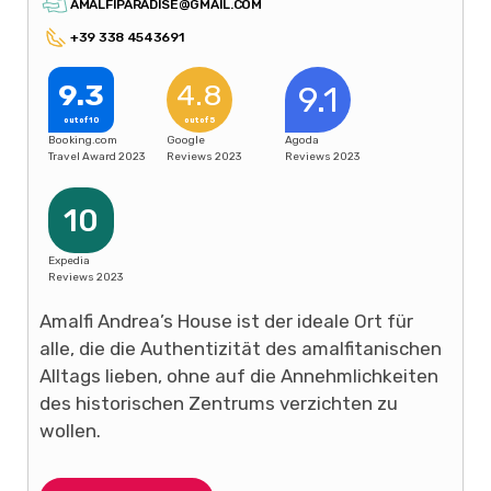
AMALFIPARADISE@GMAIL.COM
+39 338 4543691
9.3
4.8
9.1
out of 10
out of 5
Booking.com
Google
Agoda
Travel Award 2023
Reviews 2023
Reviews 2023
10
Expedia
Reviews 2023
Amalfi Andrea’s House ist der ideale Ort für
alle, die die Authentizität des amalfitanischen
Alltags lieben, ohne auf die Annehmlichkeiten
des historischen Zentrums verzichten zu
wollen.