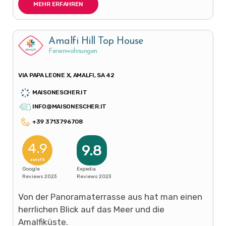
MEHR ERFAHREN
Amalfi Hill Top House
Ferienwohnungen
VIA PAPA LEONE X, AMALFI, SA 42
MAISONESCHER.IT
INFO@MAISONESCHER.IT
+39 3713796708
4.9
9.8
out of 5
Google
Expedia
Reviews 2023
Reviews 2023
Von der Panoramaterrasse aus hat man einen
herrlichen Blick auf das Meer und die
Amalfiküste.