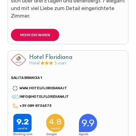
sich über drei Etagen und beherbergt 7 elegant
und mit viel Liebe zum Detail eingerichtete
Zimmer.
MEHR ERFAHREN
Hotel Floridiana
Hotel
3 stars
SALITA BRANCIA 1
WWW.HOTELFLORIDIANA.IT
INFO@HOTELFLORIDIANA.IT
+39 089 8736373
9.2
4.8
9.9
out of 10
out of 5
Booking.com
Google
Agoda