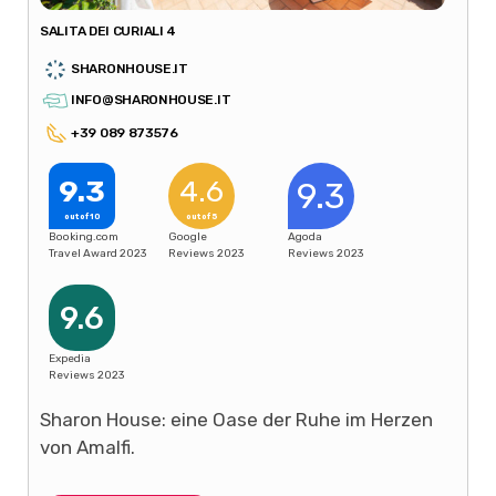
SALITA DEI CURIALI 4
SHARONHOUSE.IT
INFO@SHARONHOUSE.IT
+39 089 873576
9.3
4.6
9.3
out of 10
out of 5
Booking.com
Google
Agoda
Travel Award 2023
Reviews 2023
Reviews 2023
9.6
Expedia
Reviews 2023
Sharon House: eine Oase der Ruhe im Herzen
von Amalfi.