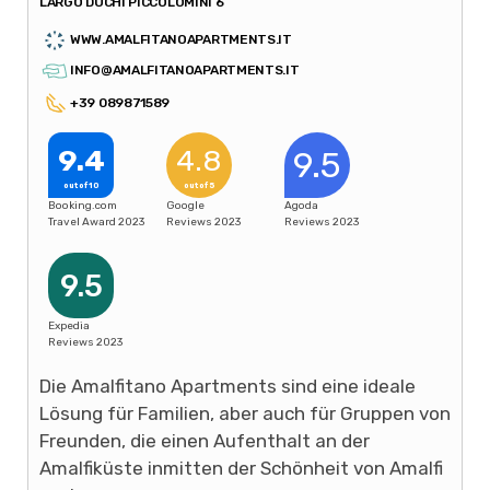
LARGO DUCHI PICCOLOMINI 6
WWW.AMALFITANOAPARTMENTS.IT
INFO@AMALFITANOAPARTMENTS.IT
+39 089871589
9.4
4.8
9.5
out of 10
out of 5
Booking.com
Google
Agoda
Travel Award 2023
Reviews 2023
Reviews 2023
9.5
Expedia
Reviews 2023
Die Amalfitano Apartments sind eine ideale
Lösung für Familien, aber auch für Gruppen von
Freunden, die einen Aufenthalt an der
Amalfiküste inmitten der Schönheit von Amalfi