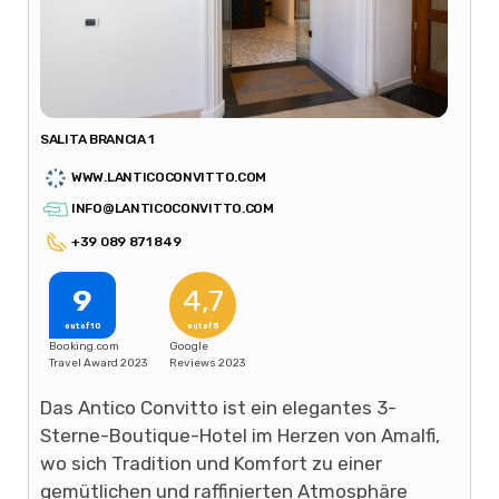
SALITA BRANCIA 1
WWW.LANTICOCONVITTO.COM
INFO@LANTICOCONVITTO.COM
+39 089 871 849
9
4,7
out of 10
out of 5
Booking.com
Google
Travel Award 2023
Reviews 2023
Das Antico Convitto ist ein elegantes 3-
Sterne-Boutique-Hotel im Herzen von Amalfi,
wo sich Tradition und Komfort zu einer
gemütlichen und raffinierten Atmosphäre