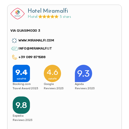
Hotel Miramalfi
Hotel
5 stars
VIA QUASIMODO 3
WWW.MIRAMALFI.COM
INFO@MIRAMALFI.IT
+39 089 871588
9.4
4.6
9.3
out of 10
out of 5
Booking.com
Google
Agoda
Travel Award 2023
Reviews 2023
Reviews 2023
9.8
Expedia
Reviews 2023