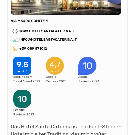
VIA MAURO COMITE 9
WWW.HOTELSANTACATERINA.IT
INFO@HOTELSANTACATERINA.IT
+39 089 871012
9.5
4,7
10
out of 10
out of 5
Booking.com
Google
Agoda
Travel Award 2023
Reviews 2023
Reviews 2023
10
Expedia
Reviews 2023
Das Hotel Santa Caterina ist ein Fünf-Sterne-
Hotel mit alter Tradition, das mit großer