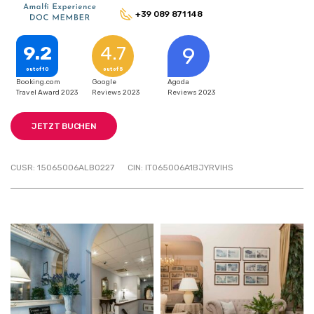
+39 089 871 148
9.2
4.7
9
out of 10
out of 5
Booking.com
Google
Agoda
Travel Award 2023
Reviews 2023
Reviews 2023
JETZT BUCHEN
CUSR: 15065006ALB0227
CIN: IT065006A1BJYRVIHS