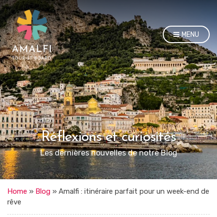
MENU
Réflexions et curiosités
Les dernières nouvelles de notre Blog
Home
»
Blog
»
Amalfi : itinéraire parfait pour un week-end de
rêve