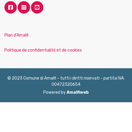
Plan d’Amalfi
Politique de confidentialité et de cookies
© 2023 Comune di Amalfi - tutti i diritti riservati - partita IVA:
00472320654
Powered by
Amalfiweb
English
Français
Deutsch
Italiano
Español