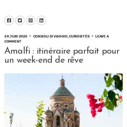
Facebook
Twitter
Pinterest
LinkedIn
24 JUIN 2025
CONSIGLI DI VIAGGIO
,
CURIOSITÉS
LEAVE A
ON
COMMENT
AMALFI
Amalfi : itinéraire parfait pour
:
ITINÉRAIRE
un week-end de rêve
PARFAIT
POUR
UN
WEEK-
END
DE
RÊVE