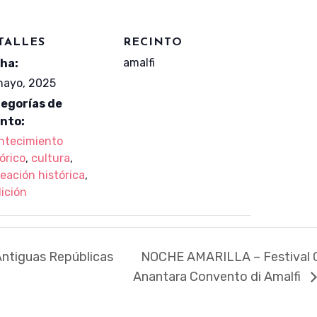
TALLES
RECINTO
amalfi
ha:
mayo, 2025
egorías de
nto:
ntecimiento
órico
,
cultura
,
eación histórica
,
dición
Antiguas Repúblicas
NOCHE AMARILLA – Festival G
Anantara Convento di Amalfi