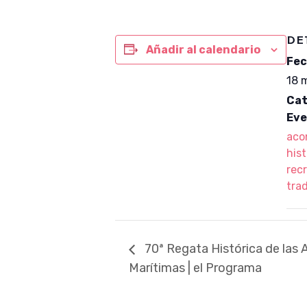
DE
Añadir al calendario
Fec
18 
Cat
Eve
aco
hist
recr
tra
70ª Regata Histórica de las 
Marítimas | el Programa