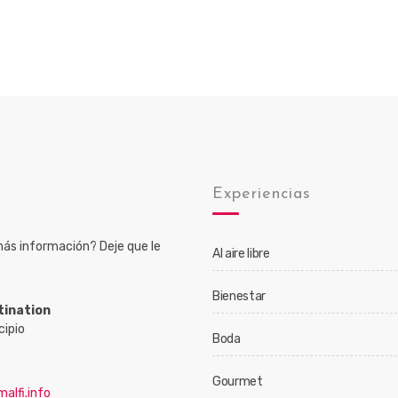
o
Experiencias
ás información? Deje que le
Al aire libre
Bienestar
tination
cipio
Boda
Gourmet
alfi.info