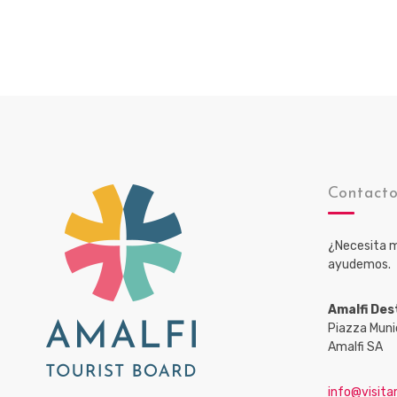
Contact
¿Necesita m
ayudemos.
Amalfi Des
Piazza Muni
Amalfi SA
info@visitam