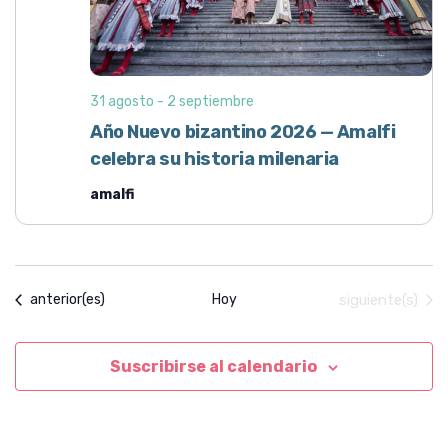
a
i
e
.
s
b
t
ú
a
31 agosto
-
2 septiembre
s
s
Año Nuevo bizantino 2026 — Amalfi
d
q
celebra su historia milenaria
e
u
E
amalfi
e
v
d
e
a
n
t
y
Eventos
Eventos
Hoy
siguiente(s)
anterior(es)
o
v
i
Suscribirse al calendario
s
t
a