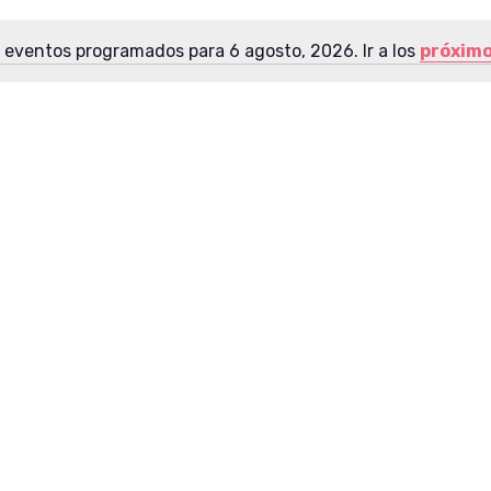
 eventos programados para 6 agosto, 2026. Ir a los
próximo
A
v
i
s
o