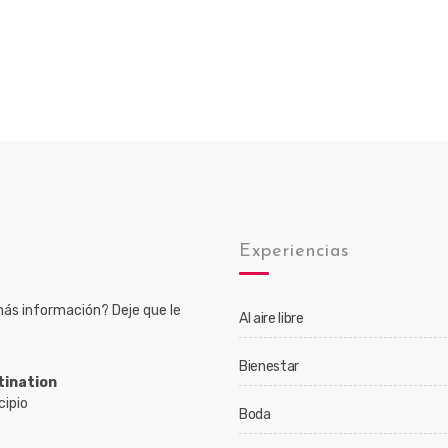
o
Experiencias
ás información? Deje que le
Al aire libre
Bienestar
tination
cipio
Boda