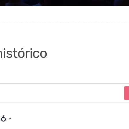
istórico
26