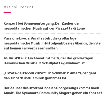
Articoli recenti
Konzert bei Sonnenuntergang: Der Zauber der
neapolitanischen Musik auf der Piazzetta di Lone
Passione Live: In Amalfi steht die großartige
neapolitanische Musik im Mittelpunkt eines Abends, den Sie
auf keinen Fall verpassen sollten
45 Giri d’Italia: Ein Abend in Amalfi, der der großartigen
italienischen Musik auf Schallplatte gewidmet ist
„Estate dei Piccoli 2026“: Ein Sommer in Amalfi, der ganz
den Kindern und Familien gewidmet ist
Der Zauber des internationalen Chorgesangs kommt nach
Amalfi: Die Sycamore Community Singers geben ein Konzert