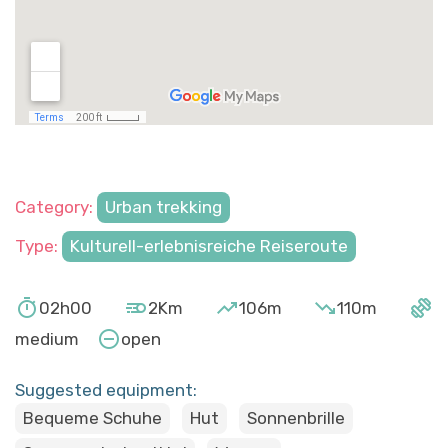
Category:
Urban trekking
Type:
Kulturell-erlebnisreiche Reiseroute





02h00
2Km
106m
110m

medium
open
Suggested equipment:
Bequeme Schuhe
Hut
Sonnenbrille