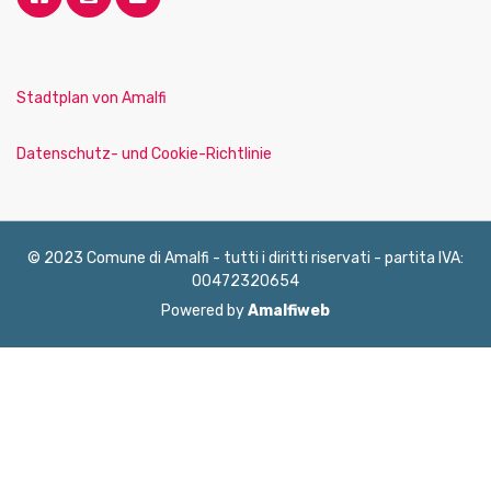
Stadtplan von Amalfi
Datenschutz- und Cookie-Richtlinie
© 2023 Comune di Amalfi - tutti i diritti riservati - partita IVA:
00472320654
Powered by
Amalfiweb
English
Français
Deutsch
Italiano
Español