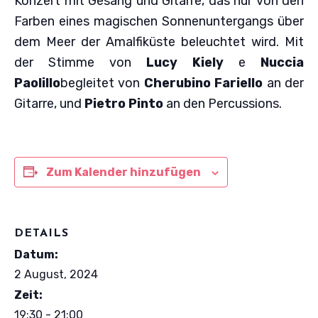
Konzert mit Gesang und Gitarre, das nur von den
Farben eines magischen Sonnenuntergangs über
dem Meer der Amalfiküste beleuchtet wird. Mit
der Stimme von
Lucy Kiely
e
Nuccia
Paolillo
begleitet von
Cherubino Fariello
an der
Gitarre, und
Pietro Pinto
an den Percussions.
Zum Kalender hinzufügen
DETAILS
Datum:
2 August, 2024
Zeit:
19:30 - 21:00