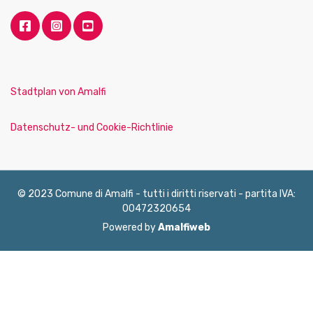
Stadtplan von Amalfi
Datenschutz- und Cookie-Richtlinie
© 2023 Comune di Amalfi - tutti i diritti riservati - partita IVA:
00472320654
Powered by
Amalfiweb
English
Français
Deutsch
Italiano
Español