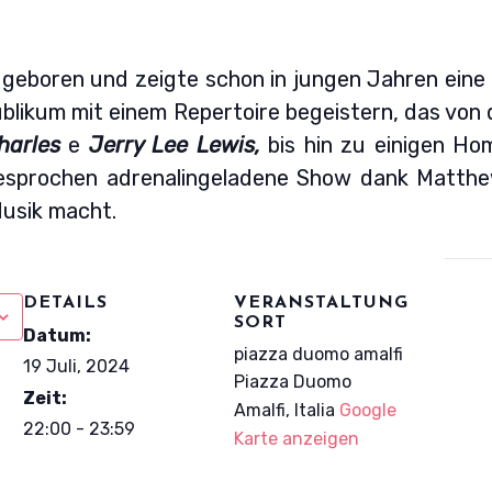
geboren und zeigte schon in jungen Jahren eine
likum mit einem Repertoire begeistern, das von 
harles
e
Jerry Lee Lewis,
bis hin zu einigen H
sgesprochen adrenalingeladene Show dank Matthew
-Musik macht.
DETAILS
VERANSTALTUNG
SORT
Datum:
piazza duomo amalfi
19 Juli, 2024
Piazza Duomo
Zeit:
Amalfi
,
Italia
Google
22:00 - 23:59
Karte anzeigen