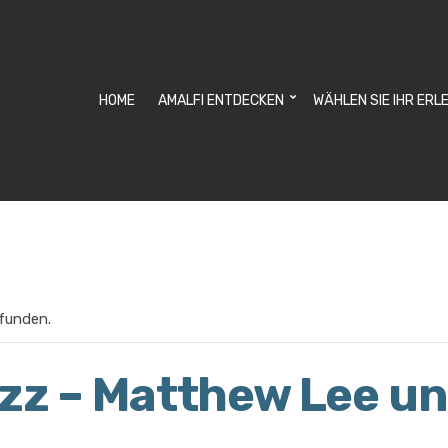
HOME
AMALFI ENTDECKEN
WÄHLEN SIE IHR ERL
efunden.
azz – Matthew Lee u