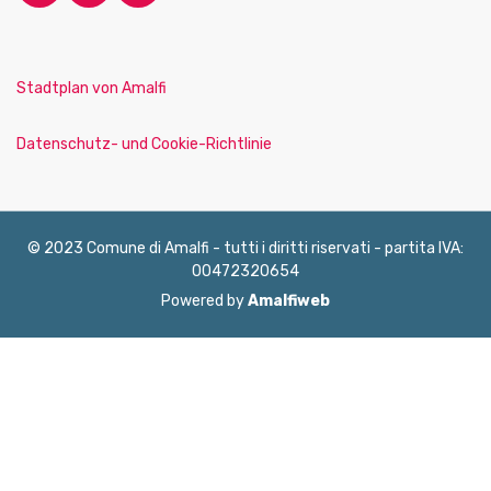
Stadtplan von Amalfi
Datenschutz- und Cookie-Richtlinie
© 2023 Comune di Amalfi - tutti i diritti riservati - partita IVA:
00472320654
Powered by
Amalfiweb
English
Français
Deutsch
Italiano
Español