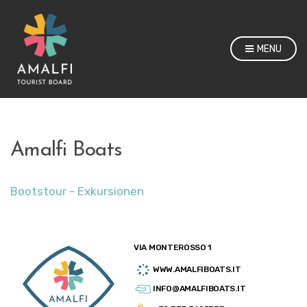
MENU
Amalfi Boats
Bootstour - Exkursionen
VIA MONTEROSSO 1
WWW.AMALFIBOATS.IT
INFO@AMALFIBOATS.IT