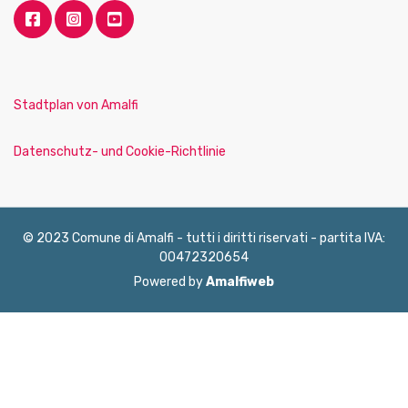
Stadtplan von Amalfi
Datenschutz- und Cookie-Richtlinie
© 2023 Comune di Amalfi - tutti i diritti riservati - partita IVA:
00472320654
Powered by
Amalfiweb
English
Français
Deutsch
Italiano
Español