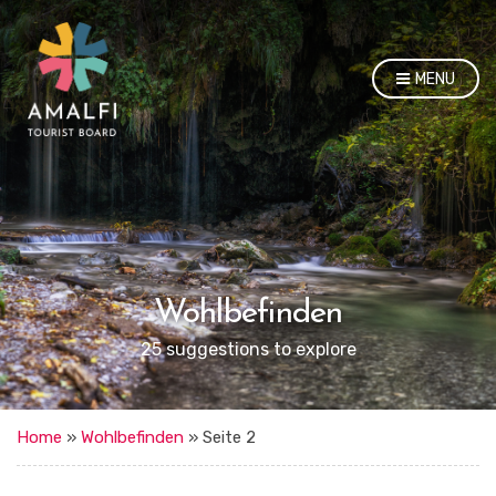
MENU
Wohlbefinden
25 suggestions to explore
Home
»
Wohlbefinden
»
Seite 2